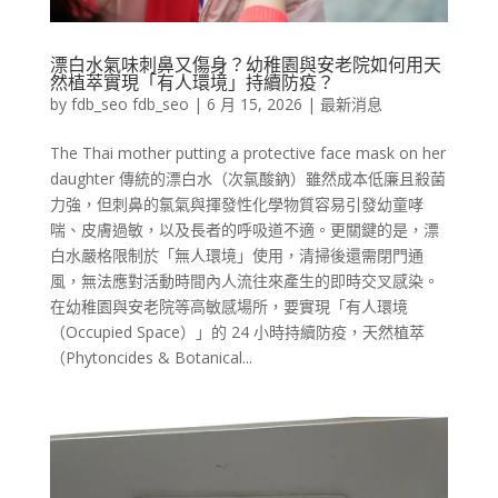
漂白水氣味刺鼻又傷身？幼稚園與安老院如何用天
然植萃實現「有人環境」持續防疫？
by
fdb_seo fdb_seo
|
6 月 15, 2026
|
最新消息
The Thai mother putting a protective face mask on her
daughter 傳統的漂白水（次氯酸鈉）雖然成本低廉且殺菌
力強，但刺鼻的氯氣與揮發性化學物質容易引發幼童哮
喘、皮膚過敏，以及長者的呼吸道不適。更關鍵的是，漂
白水嚴格限制於「無人環境」使用，清掃後還需閉門通
風，無法應對活動時間內人流往來產生的即時交叉感染。
在幼稚園與安老院等高敏感場所，要實現「有人環境
（Occupied Space）」的 24 小時持續防疫，天然植萃
（Phytoncides & Botanical...