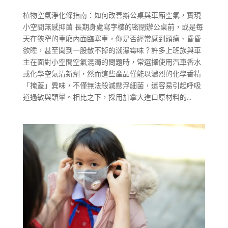
植物空氣淨化條指南：如何改善辦公桌與車廂空氣，實現
小空間無感抑菌 長期身處寫字樓的密閉辦公桌前，或是每
天在狹窄的車廂內面臨塞車，你是否經常感到頭痛、昏昏
欲睡，甚至聞到一股散不掉的潮濕霉味？許多上班族與車
主在面對小空間空氣混濁的問題時，常選擇使用汽車香水
或化學空氣清新劑，然而這些產品僅能以濃烈的化學香精
「掩蓋」異味，不僅無法殺滅懸浮細菌，還容易引起呼吸
道過敏與頭暈。相比之下，採用加拿大進口原材料的...