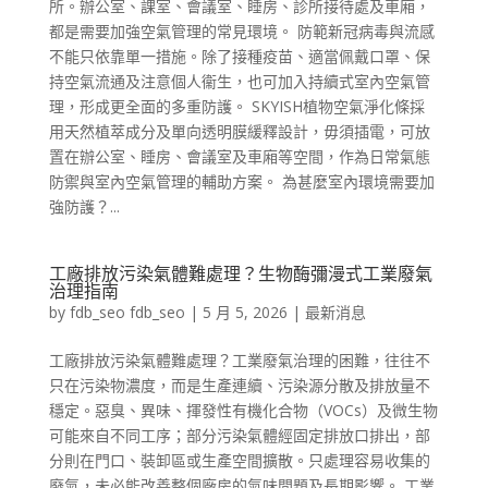
所。辦公室、課室、會議室、睡房、診所接待處及車廂，
都是需要加強空氣管理的常見環境。 防範新冠病毒與流感
不能只依靠單一措施。除了接種疫苗、適當佩戴口罩、保
持空氣流通及注意個人衞生，也可加入持續式室內空氣管
理，形成更全面的多重防護。 SKYISH植物空氣淨化條採
用天然植萃成分及單向透明膜緩釋設計，毋須插電，可放
置在辦公室、睡房、會議室及車廂等空間，作為日常氣態
防禦與室內空氣管理的輔助方案。 為甚麼室內環境需要加
強防護？...
工廠排放污染氣體難處理？生物酶彌漫式工業廢氣
治理指南
by
fdb_seo fdb_seo
|
5 月 5, 2026
|
最新消息
工廠排放污染氣體難處理？工業廢氣治理的困難，往往不
只在污染物濃度，而是生產連續、污染源分散及排放量不
穩定。惡臭、異味、揮發性有機化合物（VOCs）及微生物
可能來自不同工序；部分污染氣體經固定排放口排出，部
分則在門口、裝卸區或生產空間擴散。只處理容易收集的
廢氣，未必能改善整個廠房的氣味問題及長期影響。 工業